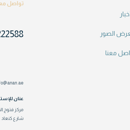
تواصل معن
خبار
222588
رض الصور
اصل معنا
nfo@anan.ae
عنان للإستث
مركز فتوح الخير – برج رقم 1
شارع كنعاد – الدا