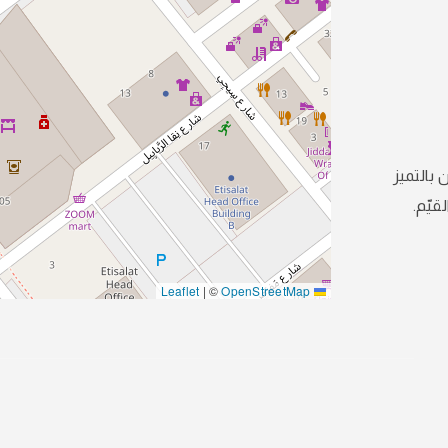
 بالتميز
قيّم.
|
©
OpenStreetMap
Leaflet