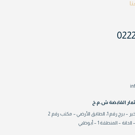
ا
022
i
مار القابضة ش.م.خ
، الطابق الأرضي – مكتب رقم 2
نة – المنطقة 1 – أبوظبي