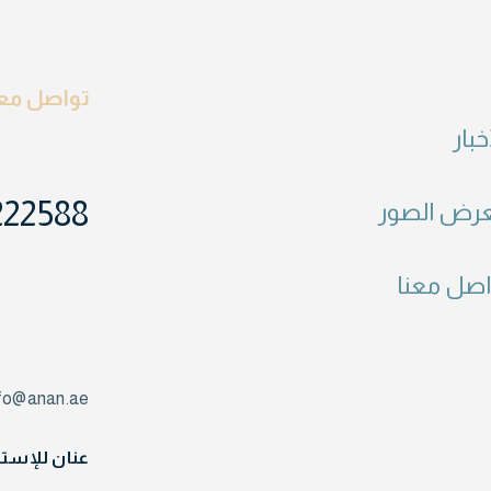
تواصل معن
خبار
222588
رض الصور
اصل معنا
nfo@anan.ae
عنان للإستث