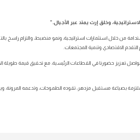
لاستراتيجية، وخلق إرث يمتد عبر الأجيال.”
امة من خلال استثمارات استراتيجية، ونمو منضبط، والتزام راسخ بالتميّز
لتقدم الاقتصادي وتنمية المجتمعات.
 نواصل تعزيز حضورنا في القطاعات الرئيسية، مع تحقيق قيمة طويلة الأمد
لتزمة بصياغة مستقبل مزدهر، تقوده الطموحات، وتدعمه المرونة، ويرتك