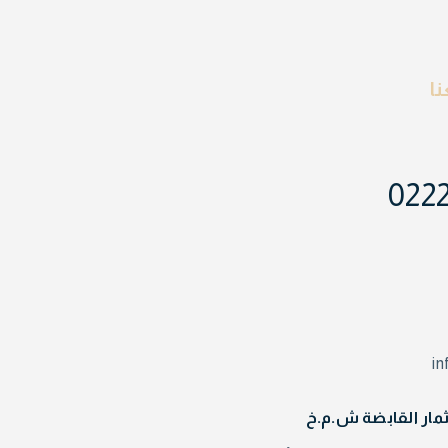
ا
022
i
مار القابضة ش.م.خ