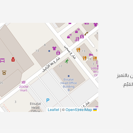
 بالتميز
قيّم.
|
©
OpenStreetMap
Leaflet