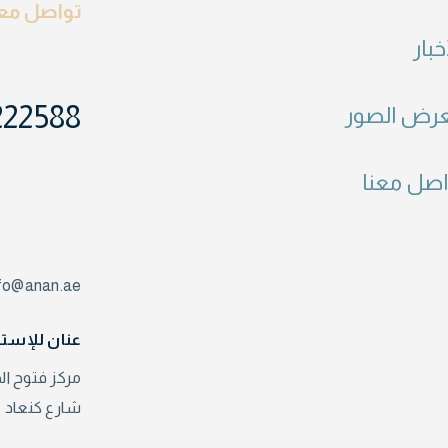
تواصل معن
خبار
222588
رض الصور
اصل معنا
nfo@anan.ae
عنان للإستث
مركز فتوح الخير – برج رقم 1
شارع كنعاد – الدا