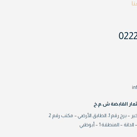
ا
022
i
مار القابضة ش.م.خ
، الطابق الأرضي – مكتب رقم 2
نة – المنطقة 1 – أبوظبي