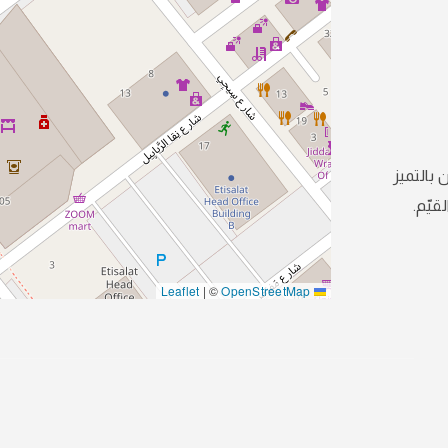
 بالتميز
قيّم.
|
©
OpenStreetMap
Leaflet