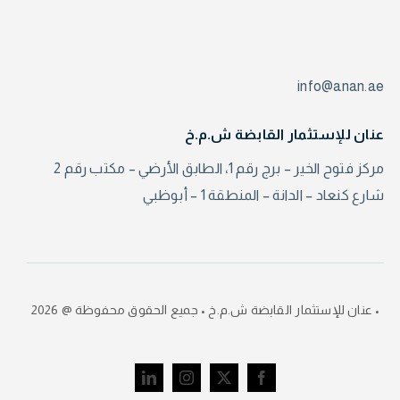
info@anan.ae
عنان للإستثمار القابضة ش.م.خ
مركز فتوح الخير – برج رقم 1، الطابق الأرضي – مكتب رقم 2
شارع كنعاد – الدانة – المنطقة 1 – أبوظبي
• عنان للإستثمار القابضة ش.م.خ • جميع الحقوق محفوظة @ 2026