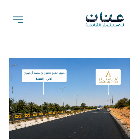
Ski
t
conten