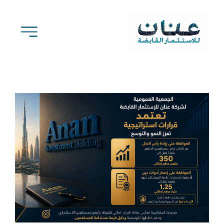
Ski
t
conten