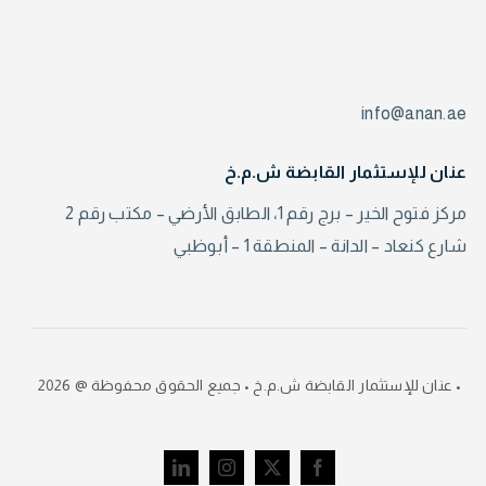
info@anan.ae
عنان للإستثمار القابضة ش.م.خ
مركز فتوح الخير – برج رقم 1، الطابق الأرضي – مكتب رقم 2
شارع كنعاد – الدانة – المنطقة 1 – أبوظبي
• عنان للإستثمار القابضة ش.م.خ • جميع الحقوق محفوظة @ 2026