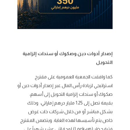
إصدار أدوات دين وصكوك أو سندات إلزامية
التحويل
كما وافقت الجمعية العمومية على مقترح
استراتيجي لزيادة رأس المال عبر إصدار أدوات دين أو
صكوك أو سندات إلزامية التحويل إلى أسهم،
بقيمة تصل إلى 1.25 مليار درهم إماراتي، وذلك
بشكل مباشر أو من خلال شركات ذات غرض
خاص يتم تأسيسها لهذه الغاية. ويتضمن المقترح
فترة حظر (Lock-up) لمدة اثني عشر شهراً على