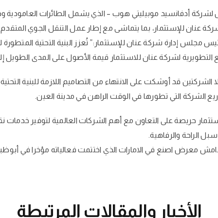
امل لشركة أدفانسيد موبيليتي هوب – الذي يشمل الطائرات العامودية 
ة عنان للإستثمار، بما يتماشى مع إطار عمل التنقل الجوي المتقدم في 
س مجلس إدارة شركة عنان للإستثمار:” تُعزز البنية التحتية المتطورة 
التطويرية لشركة عنان للاستثمار قيمة الأصول على المدى الطويل إلى
 الشركتين قد أوشكت على الانتهاء من التصاميم اللازمة للبنية التحتي
اريع الشركة التي تطورها في الوقت الراهن في مدينة العين.
ستثمار حريصة على التعاون مع أهم الشركات العالمية لتوفير خدمات 
بل الراحة والرفاهية.
 هامش معرض اصنع في الامارات الذي اختتمت فعالياته مؤخرا في أبوظب
الأخبار والمقالات المرتبطة