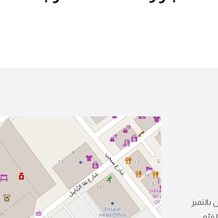
 بالتميز
قيّم.