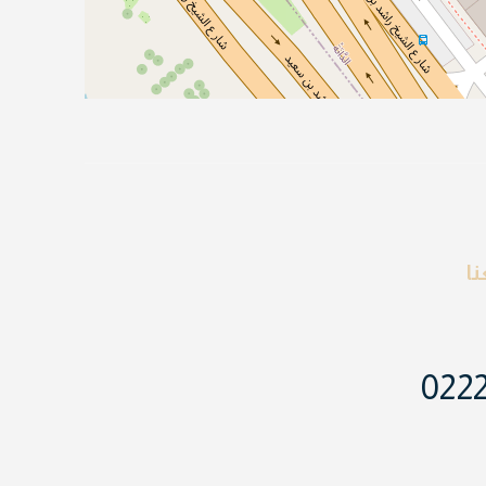
ا
022