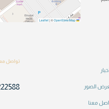
|
©
OpenStreetMap
Leaflet
تواصل معن
خبار
222588
رض الصور
اصل معنا