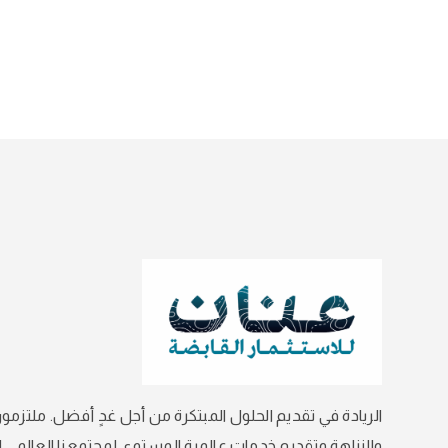
الريادة في تقديم الحلول المبتكرة من أجل غدٍ أفضل. ملتزمون
والنزاهة وتقديم خدمات عالمية المستوى لمجتمعنا العالمي ال